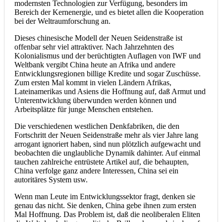
modernsten Technologien zur Verfügung, besonders im
Bereich der Kernenergie, und es bietet allen die Kooperation
bei der Weltraumforschung an.
Dieses chinesische Modell der Neuen Seidenstraße ist
offenbar sehr viel attraktiver. Nach Jahrzehnten des
Kolonialismus und der berüchtigten Auflagen von IWF und
Weltbank vergibt China heute an Afrika und andere
Entwicklungsregionen billige Kredite und sogar Zuschüsse.
Zum ersten Mal kommt in vielen Ländern Afrikas,
Lateinamerikas und Asiens die Hoffnung auf, daß Armut und
Unterentwicklung überwunden werden können und
Arbeitsplätze für junge Menschen entstehen.
Die verschiedenen westlichen Denkfabriken, die den
Fortschritt der Neuen Seidenstraße mehr als vier Jahre lang
arrogant ignoriert haben, sind nun plötzlich aufgewacht und
beobachten die unglaubliche Dynamik dahinter. Auf einmal
tauchen zahlreiche entrüstete Artikel auf, die behaupten,
China verfolge ganz andere Interessen, China sei ein
autoritäres System usw.
Wenn man Leute im Entwicklungssektor fragt, denken sie
genau das nicht. Sie denken, China gebe ihnen zum ersten
Mal Hoffnung. Das Problem ist, daß die neoliberalen Eliten