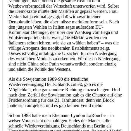
Meinungen, nach denen die gesamte Realität dem
Wettbewerbsmodell der Wirtschaft unterworfen wird. Selbst
die Demokratie mußte den Märkten angepaßt werden. Frau
Merkel hat ja einmal gesagt, daß wir zwar in einer
Demokratie leben, die aber müsse marktkonform sein. Nach
den jüngsten Wahlen in Italien sagte außerdem EU-
Kommissar Oettinger, der über den Wahlsieg von Lega und
Fünfsternepartei erbost war: „Die Märkte werden den
Italienern schon lehren, wie sie zu wählen haben“ – was die
völlige Arroganz des neoliberalen Establishments zeigt.
Dieses ist völlig unfähig, die Ursachen für den Niedergang
des westlichen Modells zu erkennen. Für diesen Niedergang
sind nicht China oder Putin verantwortlich, sondern einzig
und allein die Politik des Westens.
Als die Sowjetunion 1989-90 die friedliche
Wiedervereinigung Deutschlands zuließ, gab es die
Möglichkeit, eine ganz andere Richtung einzuschlagen. Und
nach dem Zerfall der Sowjetunion gab es die Chance auf eine
Friedensordnung für das 21. Jahrhundert, denn ein Block
hatte sich aufgelöst, und es gab keinen Feind mehr.
Schon 1988 hatte mein Ehemann Lyndon LaRouche – in
weiser Voraussicht des baldigen Endes der Mauer – die
schnelle Wiedervereinigung Deutschlands mit Berlin als