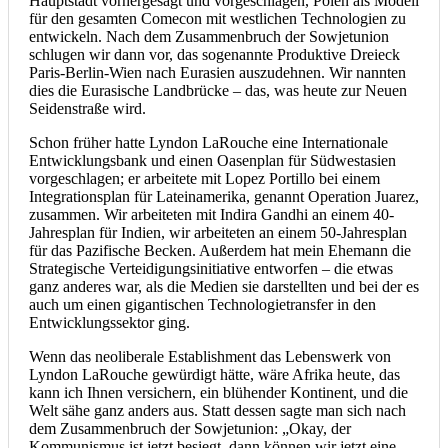
Hauptstadt vorhergesagt und vorgeschlagen, Polen als Modell
für den gesamten Comecon mit westlichen Technologien zu
entwickeln. Nach dem Zusammenbruch der Sowjetunion
schlugen wir dann vor, das sogenannte Produktive Dreieck
Paris-Berlin-Wien nach Eurasien auszudehnen. Wir nannten
dies die Eurasische Landbrücke – das, was heute zur Neuen
Seidenstraße wird.
Schon früher hatte Lyndon LaRouche eine Internationale
Entwicklungsbank und einen Oasenplan für Südwestasien
vorgeschlagen; er arbeitete mit Lopez Portillo bei einem
Integrationsplan für Lateinamerika, genannt Operation Juarez,
zusammen. Wir arbeiteten mit Indira Gandhi an einem 40-
Jahresplan für Indien, wir arbeiteten an einem 50-Jahresplan
für das Pazifische Becken. Außerdem hat mein Ehemann die
Strategische Verteidigungsinitiative entworfen – die etwas
ganz anderes war, als die Medien sie darstellten und bei der es
auch um einen gigantischen Technologietransfer in den
Entwicklungssektor ging.
Wenn das neoliberale Establishment das Lebenswerk von
Lyndon LaRouche gewürdigt hätte, wäre Afrika heute, das
kann ich Ihnen versichern, ein blühender Kontinent, und die
Welt sähe ganz anders aus. Statt dessen sagte man sich nach
dem Zusammenbruch der Sowjetunion: „Okay, der
Kommunismus ist jetzt besiegt, dann können wir jetzt eine