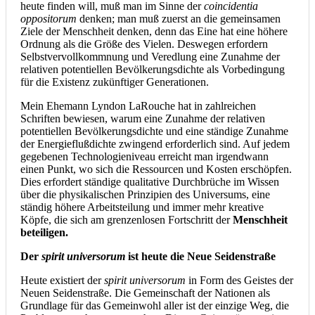
heute finden will, muß man im Sinne der
coincidentia
oppositorum
denken; man muß zuerst an die gemeinsamen
Ziele der Menschheit denken, denn das Eine hat eine höhere
Ordnung als die Größe des Vielen. Deswegen erfordern
Selbstvervollkommnung und Veredlung eine Zunahme der
relativen potentiellen Bevölkerungsdichte als Vorbedingung
für die Existenz zukünftiger Generationen.
Mein Ehemann Lyndon LaRouche hat in zahlreichen
Schriften bewiesen, warum eine Zunahme der relativen
potentiellen Bevölkerungsdichte und eine ständige Zunahme
der Energieflußdichte zwingend erforderlich sind. Auf jedem
gegebenen Technologieniveau erreicht man irgendwann
einen Punkt, wo sich die Ressourcen und Kosten erschöpfen.
Dies erfordert ständige qualitative Durchbrüche im Wissen
über die physikalischen Prinzipien des Universums, eine
ständig höhere Arbeitsteilung und immer mehr kreative
Köpfe, die sich am grenzenlosen Fortschritt der
Menschheit
beteiligen.
Der
spirit universorum
ist heute die Neue Seidenstraße
Heute existiert der
spirit universorum
in Form des Geistes der
Neuen Seidenstraße. Die Gemeinschaft der Nationen als
Grundlage für das Gemeinwohl aller ist der einzige Weg, die