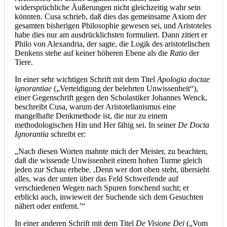
widersprüchliche Äußerungen nicht gleichzeitig wahr sein
könnten. Cusa schrieb, daß dies das gemeinsame Axiom der
gesamten bisherigen Philosophie gewesen sei, und Aristoteles
habe dies nur am ausdrücklichsten formuliert. Dann zitiert er
Philo von Alexandria, der sagte, die Logik des aristotelischen
Denkens stehe auf keiner höheren Ebene als die
Ratio
der
Tiere.
In einer sehr wichtigen Schrift mit dem Titel
Apologia doctae
ignorantiae
(„Verteidigung der belehrten Unwissenheit“),
einer Gegenschrift gegen den Scholastiker Johannes Wenck,
beschreibt Cusa, warum der Aristotelianismus eine
mangelhafte Denkmethode ist, die nur zu einem
methodologischen Hin und Her fähig sei. In seiner
De Docta
Ignorantia
schreibt er:
„Nach diesen Worten mahnte mich der Meister, zu beachten,
daß die wissende Unwissenheit einem hohen Turme gleich
jeden zur Schau erhebe. ,Denn wer dort oben steht, übersieht
alles, was der unten über das Feld Schweifende auf
verschiedenen Wegen nach Spuren forschend sucht; er
erblickt auch, inwieweit der Suchende sich dem Gesuchten
nähert oder entfernt.’“
In einer anderen Schrift mit dem Titel
De Visione Dei
(„Vom