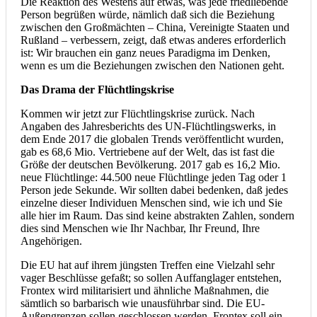
Die Reaktion des Westens auf etwas, was jede friedliebende
Person begrüßen würde, nämlich daß sich die Beziehung
zwischen den Großmächten – China, Vereinigte Staaten und
Rußland – verbessern, zeigt, daß etwas anderes erforderlich
ist: Wir brauchen ein ganz neues Paradigma im Denken,
wenn es um die Beziehungen zwischen den Nationen geht.
Das Drama der Flüchtlingskrise
Kommen wir jetzt zur Flüchtlingskrise zurück. Nach
Angaben des Jahresberichts des UN-Flüchtlingswerks, in
dem Ende 2017 die globalen Trends veröffentlicht wurden,
gab es 68,6 Mio. Vertriebene auf der Welt, das ist fast die
Größe der deutschen Bevölkerung. 2017 gab es 16,2 Mio.
neue Flüchtlinge: 44.500 neue Flüchtlinge jeden Tag oder 1
Person jede Sekunde. Wir sollten dabei bedenken, daß jedes
einzelne dieser Individuen Menschen sind, wie ich und Sie
alle hier im Raum. Das sind keine abstrakten Zahlen, sondern
dies sind Menschen wie Ihr Nachbar, Ihr Freund, Ihre
Angehörigen.
Die EU hat auf ihrem jüngsten Treffen eine Vielzahl sehr
vager Beschlüsse gefaßt; so sollen Auffanglager entstehen,
Frontex wird militarisiert und ähnliche Maßnahmen, die
sämtlich so barbarisch wie unausführbar sind. Die EU-
Außengrenzen sollen geschlossen werden, Frontex soll ein