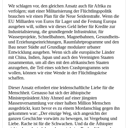
Wir schlagen vor, den gleichen Ansatz auch für Afrika zu
verfolgen; statt einer Militarisierung der Flüchtlingspolitik
brauchen wir einen Plan für die Neue Seidenstraße. Wenn die
EU Milliarden von Euros für Lager und die Festung Europa
ausgeben will, sollten wir dieses Geld lieber für Kredite zur
Industrialisierung, die grundlegende Infrastruktur, für
Wasserprojekte, Schnellbahnen, Magnetbahnen, Gesundheits-
und Erziehungseinrichtungen, Raumfahrtprogramme und den
Bau neuer Städte auf Grundlage modularer urbaner
Entwicklung ausgeben. Wenn sich alle europäische Länder
mit China, Indien, Japan und auch den Vereinigten Staaten
zusammentun, um all dies mit den afrikanischen Staaten
anzugehen, die Teil eines solchen Crashprogramms sein
wollen, können wir eine Wende in der Flüchtlingskrise
schaffen.
Dieser Ansatz erfordert eine leidenschaftliche Liebe für die
Menschheit. Genauso hat sich der äthiopische
Ministerpräsident Abiy Ahmed auf einer jüngsten
Massenversammlung vor einer halben Million Menschen
ausgedrückt, kurz bevor es zu einem Mordanschlag gegen ihn
gekommen war: „Der einzige Weg, sich angesichts der
ganzen Geschichte vorwärts zu bewegen, ist Vergebung und
Liebe. Rache ist für die Schwachen. Und da die Äthiopier