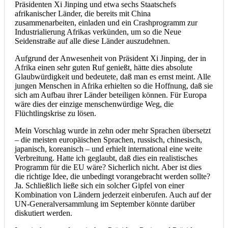
Präsidenten Xi Jinping und etwa sechs Staatschefs
afrikanischer Länder, die bereits mit China
zusammenarbeiten, einladen und ein Crashprogramm zur
Industrialierung Afrikas verkünden, um so die Neue
Seidenstraße auf alle diese Länder auszudehnen.
Aufgrund der Anwesenheit von Präsident Xi Jinping, der in
Afrika einen sehr guten Ruf genießt, hätte dies absolute
Glaubwürdigkeit und bedeutete, daß man es ernst meint. Alle
jungen Menschen in Afrika erhielten so die Hoffnung, daß sie
sich am Aufbau ihrer Länder beteiligen können. Für Europa
wäre dies der einzige menschenwürdige Weg, die
Flüchtlingskrise zu lösen.
Mein Vorschlag wurde in zehn oder mehr Sprachen übersetzt
– die meisten europäischen Sprachen, russisch, chinesisch,
japanisch, koreanisch – und erhielt international eine weite
Verbreitung. Hatte ich geglaubt, daß dies ein realistisches
Programm für die EU wäre? Sicherlich nicht. Aber ist dies
die
richtige Idee, die unbedingt vorangebracht werden sollte?
Ja. Schließlich ließe sich ein solcher Gipfel von einer
Kombination von Ländern jederzeit einberufen. Auch auf der
UN-Generalversammlung im September könnte darüber
diskutiert werden.