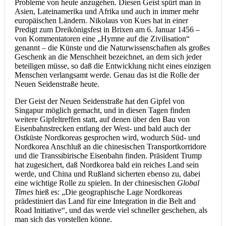
Probleme von heute anzugehen. Diesen Geist spürt man in
Asien, Lateinamerika und Afrika und auch in immer mehr
europäischen Ländern. Nikolaus von Kues hat in einer
Predigt zum Dreikönigsfest in Brixen am 6. Januar 1456 –
von Kommentatoren eine „Hymne auf die Zivilisation“
genannt – die Künste und die Naturwissenschaften als großes
Geschenk an die Menschheit bezeichnet, an dem sich jeder
beteiligen müsse, so daß die Entwicklung nicht eines einzigen
Menschen verlangsamt werde. Genau das ist die Rolle der
Neuen Seidenstraße heute.
Der Geist der Neuen Seidenstraße hat den Gipfel von
Singapur möglich gemacht, und in diesen Tagen finden
weitere Gipfeltreffen statt, auf denen über den Bau von
Eisenbahnstrecken entlang der West- und bald auch der
Ostküste Nordkoreas gesprochen wird, wodurch Süd- und
Nordkorea Anschluß an die chinesischen Transportkorridore
und die Transsibirische Eisenbahn finden. Präsident Trump
hat zugesichert, daß Nordkorea bald ein reiches Land sein
werde, und China und Rußland sicherten ebenso zu, dabei
eine wichtige Rolle zu spielen. In der chinesischen
Global
Times
hieß es: „Die geographische Lage Nordkoreas
prädestiniert das Land für eine Integration in die Belt and
Road Initiative“, und das werde viel schneller geschehen, als
man sich das vorstellen könne.