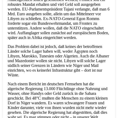
robustes Mandat erhalten und viel Geld soll ausgegeben
werden. EU-Parlamentspräsident Tajani verlangte, daß man 6
Mrd. Euro ausgeben sollte, allein um das Mittelmeer vor
Libyen zu schließen. Ex-NATO-General Egon Romms
forderte sogar ein Bundeswehrmandat, um Frontex zu
unterstützen. Andere wollen, daß die NATO eingeschaltet
wird. Auffanglager sollen zunächst auf europäischem Boden,
später auch in Afrika eingerichtet werden.
Das Problem dabei ist jedoch, daß keines der betroffenen
Länder solche Lager haben will, weder Ägypten noch
Libyen, Marokko, Tunesien oder Algerien. Auch die Albaner
und Mazedonier wollen sie nicht. Libyen will solche Lager
südlich seiner Grenzen in Ländern wie Niger und Mail
einrichten, wo es keinerlei Infrastruktur gibt – dort ist nur
Wüste.
Nach einem Bericht im deutschen Fernsehen hat die
algerische Regierung 13.000 Flüchtlinge ohne Nahrung und
Wasser, ohne Handys oder Geld zurück in die Sahara
geschickt. Bei 48°C mußten die Menschen zu einem kleinen
Dorf in Niger wandern. Es waren schwangere Frauen und
Kinder darunter, viele von ihnen wurden nicht mehr wieder
gesehen. Die algerische Regierung hat abgestritten, daß dies
wahr sei. Es mag stimmen oder nicht – in unserer Welt