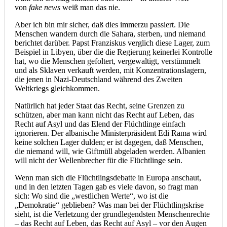
von
fake news
weiß man das nie.
Aber ich bin mir sicher, daß dies immerzu passiert. Die
Menschen wandern durch die Sahara, sterben, und niemand
berichtet darüber. Papst Franziskus verglich diese Lager, zum
Beispiel in Libyen, über die die Regierung keinerlei Kontrolle
hat, wo die Menschen gefoltert, vergewaltigt, verstümmelt
und als Sklaven verkauft werden, mit Konzentrationslagern,
die jenen in Nazi-Deutschland während des Zweiten
Weltkriegs gleichkommen.
Natürlich hat jeder Staat das Recht, seine Grenzen zu
schützen, aber man kann nicht das Recht auf Leben, das
Recht auf Asyl und das Elend der Flüchtlinge einfach
ignorieren. Der albanische Ministerpräsident Edi Rama wird
keine solchen Lager dulden; er ist dagegen, daß Menschen,
die niemand will, wie Giftmüll abgeladen werden. Albanien
will nicht der Wellenbrecher für die Flüchtlinge sein.
Wenn man sich die Flüchtlingsdebatte in Europa anschaut,
und in den letzten Tagen gab es viele davon, so fragt man
sich: Wo sind die „westlichen Werte“, wo ist die
„Demokratie“ geblieben? Was man bei der Flüchtlingskrise
sieht, ist die Verletzung der grundlegendsten Menschenrechte
– das Recht auf Leben, das Recht auf Asyl – vor den Augen