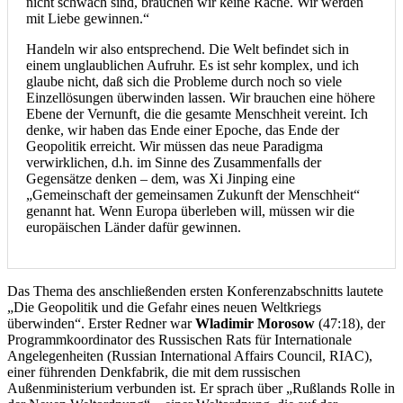
nicht schwach sind, brauchen wir keine Rache. Wir werden
mit Liebe gewinnen.“
Handeln wir also entsprechend. Die Welt befindet sich in
einem unglaublichen Aufruhr. Es ist sehr komplex, und ich
glaube nicht, daß sich die Probleme durch noch so viele
Einzellösungen überwinden lassen. Wir brauchen eine höhere
Ebene der Vernunft, die die gesamte Menschheit vereint. Ich
denke, wir haben das Ende einer Epoche, das Ende der
Geopolitik erreicht. Wir müssen das neue Paradigma
verwirklichen, d.h. im Sinne des Zusammenfalls der
Gegensätze denken – dem, was Xi Jinping eine
„Gemeinschaft der gemeinsamen Zukunft der Menschheit“
genannt hat. Wenn Europa überleben will, müssen wir die
europäischen Länder dafür gewinnen.
Das Thema des anschließenden ersten Konferenzabschnitts lautete
„Die Geopolitik und die Gefahr eines neuen Weltkriegs
überwinden“. Erster Redner war
Wladimir Morosow
(47:18), der
Programmkoordinator des Russischen Rats für Internationale
Angelegenheiten (Russian International Affairs Council, RIAC),
einer führenden Denkfabrik, die mit dem russischen
Außenministerium verbunden ist. Er sprach über „Rußlands Rolle in