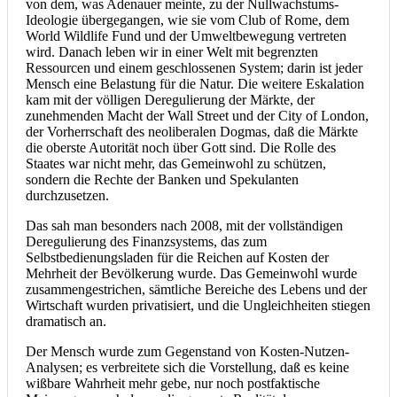
von dem, was Adenauer meinte, zu der Nullwachstums-
Ideologie übergegangen, wie sie vom Club of Rome, dem
World Wildlife Fund und der Umweltbewegung vertreten
wird. Danach leben wir in einer Welt mit begrenzten
Ressourcen und einem geschlossenen System; darin ist jeder
Mensch eine Belastung für die Natur. Die weitere Eskalation
kam mit der völligen Deregulierung der Märkte, der
zunehmenden Macht der Wall Street und der City of London,
der Vorherrschaft des neoliberalen Dogmas, daß die Märkte
die oberste Autorität noch über Gott sind. Die Rolle des
Staates war nicht mehr, das Gemeinwohl zu schützen,
sondern die Rechte der Banken und Spekulanten
durchzusetzen.
Das sah man besonders nach 2008, mit der vollständigen
Deregulierung des Finanzsystems, das zum
Selbstbedienungsladen für die Reichen auf Kosten der
Mehrheit der Bevölkerung wurde. Das Gemeinwohl wurde
zusammengestrichen, sämtliche Bereiche des Lebens und der
Wirtschaft wurden privatisiert, und die Ungleichheiten stiegen
dramatisch an.
Der Mensch wurde zum Gegenstand von Kosten-Nutzen-
Analysen; es verbreitete sich die Vorstellung, daß es keine
wißbare Wahrheit mehr gebe, nur noch postfaktische