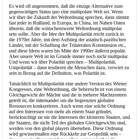
Es wird oft angenommen, daß die einzige Alternative zum
gegenwärtigen Status quo eine multipolare Welt sei. Wenn
wir über die Zukunft der Weltordnung sprechen, dann stimmt
fast jeder in Rußland, in Europa, in China, im Nahen Osten
überein, daß die wünschenswerte Weltordnung multipolar
sein sollte. Aber die Idee der Multipolarität reicht zurück in
die 1970er Jahre, mit dem Aufstieg der asiatisch-pazifischen
Länder, mit der Schaffung der Trilateralen Kommission etc.,
und diese Ideen waren bis Mitte der 1990er äußerst populär.
Aber unsere Welt ist im Grunde immer noch nicht multipolar.
Und wenn wir über Polarität sprechen – Multipolarität,
Unipolarität – dann tendieren die Menschen dazu, verwirrt zu
sein in Bezug auf die Definition, was Polarität ist.
Tatsächlich ist Multipolarität eine andere Version des Wiener
Kongresses, eine Weltordnung, die beherrscht ist von einem
Gleichgewicht der Mächte und die in mehrere Machtzentren
geteilt ist, die miteinander um die begrenzten globalen
Ressourcen konkurrieren. Auch wenn eine solche Ordnung
auf den Interessen von mehr als einem Staat gründet,
berücksichtigt sie nie die Interessen der kleineren Staaten, und
die Staaten, die nicht Teil des globalen Gleichgewichts sind,
werden von den global players übersehen. Diese Ordnung
wird gewissermaßen eine Rückkehr zur Geopolitik sein –