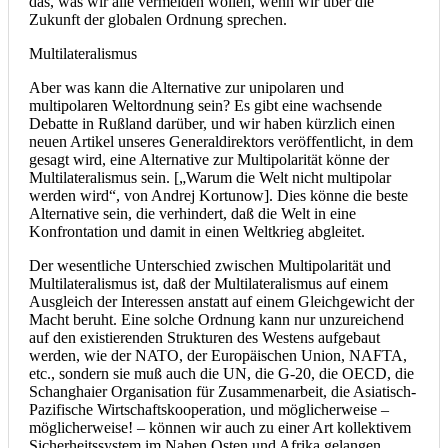
das, was wir alle vermeiden wollen, wenn wir über die
Zukunft der globalen Ordnung sprechen.
Multilateralismus
Aber was kann die Alternative zur unipolaren und
multipolaren Weltordnung sein? Es gibt eine wachsende
Debatte in Rußland darüber, und wir haben kürzlich einen
neuen Artikel unseres Generaldirektors veröffentlicht, in dem
gesagt wird, eine Alternative zur Multipolarität könne der
Multilateralismus sein. [„Warum die Welt nicht multipolar
werden wird“, von Andrej Kortunow]. Dies könne die beste
Alternative sein, die verhindert, daß die Welt in eine
Konfrontation und damit in einen Weltkrieg abgleitet.
Der wesentliche Unterschied zwischen Multipolarität und
Multilateralismus ist, daß der Multilateralismus auf einem
Ausgleich der Interessen anstatt auf einem Gleichgewicht der
Macht beruht. Eine solche Ordnung kann nur unzureichend
auf den existierenden Strukturen des Westens aufgebaut
werden, wie der NATO, der Europäischen Union, NAFTA,
etc., sondern sie muß auch die UN, die G-20, die OECD, die
Schanghaier Organisation für Zusammenarbeit, die Asiatisch-
Pazifische Wirtschaftskooperation, und möglicherweise –
möglicherweise! – können wir auch zu einer Art kollektivem
Sicherheitssystem im Nahen Osten und Afrika gelangen.