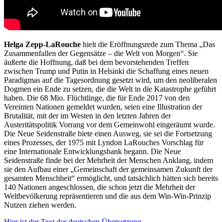
Helga Zepp-LaRouche
hielt die Eröffnungsrede zum Thema „Das
Zusammenfallen der Gegensätze – die Welt von Morgen“. Sie
äußerte die Hoffnung, daß bei dem bevorstehenden Treffen
zwischen Trump und Putin in Helsinki die Schaffung eines neuen
Paradigmas auf die Tagesordnung gesetzt wird, um den neoliberalen
Dogmen ein Ende zu setzen, die die Welt in die Katastrophe geführt
haben. Die 68 Mio. Flüchtlinge, die für Ende 2017 von den
Vereinten Nationen gemeldet wurden, seien eine Illustration der
Brutalität, mit der im Westen in den letzten Jahren der
Austeritätspolitik Vorrang vor dem Gemeinwohl eingeräumt wurde.
Die Neue Seidenstraße biete einen Ausweg, sie sei die Fortsetzung
eines Prozesses, der 1975 mit Lyndon LaRouches Vorschlag für
eine Internationale Entwicklungsbank begann. Die Neue
Seidenstraße finde bei der Mehrheit der Menschen Anklang, indem
sie den Aufbau einer „Gemeinschaft der gemeinsamen Zukunft der
gesamten Menschheit“ ermöglicht, und tatsächlich hätten sich bereits
140 Nationen angeschlossen, die schon jetzt die Mehrheit der
Weltbevölkerung repräsentieren und die aus dem Win-Win-Prinzip
Nutzen ziehen werden.
Hier ist der Text der deutschen Übersetzung