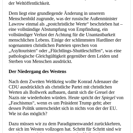
der Weltöffentlichkeit.
Dem liegt eine grundlegende Änderung in unserem
Menschenbild zugrunde, was der russische Außenminister
Lawrow einmal als „postchristliche Werte“ beschrieben hat –
eine vollständige Abstumpfung von Empfindung, ein
vollständiger Verlust der Achtung für die Unantastbarkeit
menschlichen Lebens. Einige der schlimmsten Hardliner der
sogenannten christlichen Parteien sprechen von
„Asyltouristen“ oder „Flüchtlings-Shuttleschiffen“, was eine
pathologische Gleichgültigkeit gegenüber dem Leiden und
Sterben von Menschen ausdrückt.
Der Niedergang des Westens
Nach dem Zweiten Weltkrieg wollte Konrad Adenauer die
CDU ausdrücklich als christliche Partei mit christlichen
Werten als Bollwerk aufbauen, damit sich die Greuel der
Nazis nie wiederholen würden. Heute spricht der
Spiegel
von
„Faschismus“, wenn es um Präsident Trump geht; aber
dessen Politik unterscheidet sich in nichts von der der EU.
Wie ist das möglich?
Dazu müssen wir zu dem Paradigmenwandel zurückkehren,
der sich im Westen vollzogen hat. Schritt für Schritt sind wir