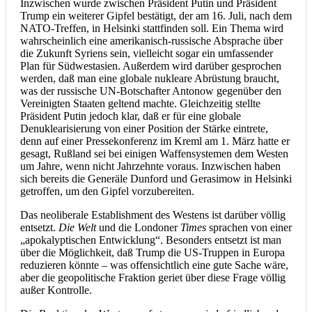
Inzwischen wurde zwischen Präsident Putin und Präsident
Trump ein weiterer Gipfel bestätigt, der am 16. Juli, nach dem
NATO-Treffen, in Helsinki stattfinden soll. Ein Thema wird
wahrscheinlich eine amerikanisch-russische Absprache über
die Zukunft Syriens sein, vielleicht sogar ein umfassender
Plan für Südwestasien. Außerdem wird darüber gesprochen
werden, daß man eine globale nukleare Abrüstung braucht,
was der russische UN-Botschafter Antonow gegenüber den
Vereinigten Staaten geltend machte. Gleichzeitig stellte
Präsident Putin jedoch klar, daß er für eine globale
Denuklearisierung von einer Position der Stärke eintrete,
denn auf einer Pressekonferenz im Kreml am 1. März hatte er
gesagt, Rußland sei bei einigen Waffensystemen dem Westen
um Jahre, wenn nicht Jahrzehnte voraus. Inzwischen haben
sich bereits die Generäle Dunford und Gerasimow in Helsinki
getroffen, um den Gipfel vorzubereiten.
Das neoliberale Establishment des Westens ist darüber völlig
entsetzt.
Die Welt
und die Londoner
Times
sprachen von einer
„apokalyptischen Entwicklung“. Besonders entsetzt ist man
über die Möglichkeit, daß Trump die US-Truppen in Europa
reduzieren könnte – was offensichtlich eine gute Sache wäre,
aber die geopolitische Fraktion geriet über diese Frage völlig
außer Kontrolle.