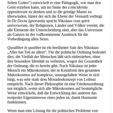
Sehen Gottes“) entwickelt er eine Pädagogik, wie man den
Geist erziehen kann, um im Sinne der
coincidentia
oppositorum
zu denken und so die geistige Mauer zu
überwinden, hinter der sich die Ebene der Vernunft verbirgt.
In
De Docta Ignorantia
spricht Nikolaus vom
spirit
universorum
, der Religionen, Länder und Völker vereint, die
alle Elemente der Unterscheidung sind, aber das Universum
als Ganzes ist der vollkommenste Ausdruck für die
Vorbedingung allen Seins.
Quodlibet in quolibet
ist ein berühmter Satz des Nikolaus:
„Alles hat Teil an allem“. Für die politische Ordnung bedeutet
dies, die Vielfalt der Menschen läßt sich einbeziehen, ohne
ihre besondere Identität zu verletzen, wegen der Gesamtheit
der Ordnung, die es bereits gibt. Nach Nikolaus ist jeder
Mensch ein Mikrokosmos, der in Keimform den gesamten
Makrokosmos auf komplexe, unausgefaltete Weise in sich
birgt, was sehr stark dem Monadenkonzept von Leibniz
entspricht. Nach dieser Philosophie ist eine Friedensordnung
nur möglich, wenn sich alle Mikrokosmen auf bestmögliche
Weise entwickeln, daß die Entwicklung des anderen das
reziproke Eigeninteresse eines jeden ist, damit Harmonie
funktioniert.
Wenn man eine Lösung für die politischen Probleme von