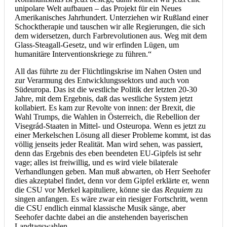
unipolare Welt aufbauen – das Projekt für ein Neues
Amerikanisches Jahrhundert. Unterziehen wir Rußland einer
Schocktherapie und tauschen wir alle Regierungen, die sich
dem widersetzen, durch Farbrevolutionen aus. Weg mit dem
Glass-Steagall-Gesetz, und wir erfinden Lügen, um
humanitäre Interventionskriege zu führen.“
All das führte zu der Flüchtlingskrise im Nahen Osten und
zur Verarmung des Entwicklungssektors und auch von
Südeuropa. Das ist die westliche Politik der letzten 20-30
Jahre, mit dem Ergebnis, daß das westliche System jetzt
kollabiert. Es kam zur Revolte von innen: der Brexit, die
Wahl Trumps, die Wahlen in Österreich, die Rebellion der
Visegrád-Staaten in Mittel- und Osteuropa. Wenn es jetzt zu
einer Merkelschen Lösung all dieser Probleme kommt, ist das
völlig jenseits jeder Realität. Man wird sehen, was passiert,
denn das Ergebnis des eben beendeten EU-Gipfels ist sehr
vage; alles ist freiwillig, und es wird viele bilaterale
Verhandlungen geben. Man muß abwarten, ob Herr Seehofer
dies akzeptabel findet, denn vor dem Gipfel erklärte er, wenn
die CSU vor Merkel kapituliere, könne sie das
Requiem
zu
singen anfangen. Es wäre zwar ein riesiger Fortschritt, wenn
die CSU endlich einmal klassische Musik sänge, aber
Seehofer dachte dabei an die anstehenden bayerischen
Landtagswahlen.