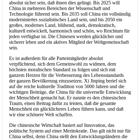
absolut sicher sein, daß ihnen dies gelingt. Bis 2025 will
China in mehreren Bereichen der Wissenschaft und
Technologie führend sein. Bis 2035 soll China ein vollständig
modernisiertes sozialistisches Land sein, und bis 2050 ein
großes, modernes Land, blühend, stark, demokratisch,
kulturell entwickelt, harmonisch und schön, wo Reichtum für
jeden verfügbar ist. Die Chinesen werden glücklicher und
sicherer leben und ein aktives Mitglied der Weltgemeinschaft
sein.
Es ist außerdem für alle Parteimitglieder absolut
verpflichtend, sich dem Gemeinwohl zu widmen, dem
höchsten moralischen Standard zu folgen und sich mit
ganzem Herzen für die Verbesserung des Lebensstandards
der ganzen Bevölkerung einzusetzen. Xi Jinping berief sich
auf die reiche kulturelle Tradition von 5000 Jahren und die
wichtigen Beiträge, die China für die universelle Entwicklung
der Menschheit gemacht hat. Er nannte es den chinesischen
Traum, einen Beitrag dafür zu leisten, daß die gesamte
Menschheit ein glücklicheres Leben führen kann, und daß
wir eine schönere Welt schaffen.
Die chinesische Wirtschaft basiert auf Innovation, das
politische System auf einer Meritokratie. Das gilt nicht nur für
China selbst, denn China stellt den Entwicklungsländern die