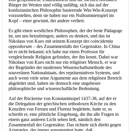
Bürger im Westen sind völlig unfähig, sich das auf der
konfuzianischen Philosophie basierende Win-Win-Konzept
vorzustellen, denn sie haben nur ein Nullsummenspiel im
Kopf – einer gewinnt, der andere verliert.
Es gibt einen westlichen Philosophen, der der beste Pädagoge
ist, um uns beizubringen, anders zu denken, und das ist
Nikolaus von Kues mit seinem Konzept der
coincidentia
oppositorum
– des Zusammenfalls der Gegensätze. In China
ist er nicht bekannt; ich habe nur einen Professor für
vergleichende Religion gefunden, der ihn kennt. Dabei war
Nikolaus von Kues nicht nur ein religiöser Mensch, er war
der Begründer der modernen Wissenschaftsmethode des
souveränen Nationalstaats, des repräsentativen Systems, und
auch wenn viele seine Argumente aus dem religiösen Bereich
abgeleitet sind, haben sie dennoch eine ungeheure
philosophische und wissenschaftliche Bedeutung.
Auf der Rückreise von Konstantinopel 1437-38, auf der er
die Delegation der griechischen orthodoxen Kirche zu den
Konzilen von Ferrara und Florenz begleitete, hatte er, so
schreibt er, eine plötzliche Eingebung, die ihn alle Fragen in
einem ganz anderen Licht sehen ließ, nämlich den
Zusammenfall der Gegensätze. Das richtete sich direkt gegen
Aristoteles, der immer argumentiert hatte, daß