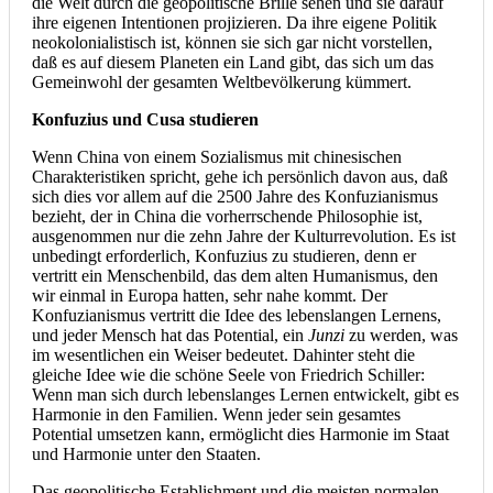
die Welt durch die geopolitische Brille sehen und sie darauf
ihre eigenen Intentionen projizieren. Da ihre eigene Politik
neokolonialistisch ist, können sie sich gar nicht vorstellen,
daß es auf diesem Planeten ein Land gibt, das sich um das
Gemeinwohl der gesamten Weltbevölkerung kümmert.
Konfuzius und Cusa studieren
Wenn China von einem Sozialismus mit chinesischen
Charakteristiken spricht, gehe ich persönlich davon aus, daß
sich dies vor allem auf die 2500 Jahre des Konfuzianismus
bezieht, der in China die vorherrschende Philosophie ist,
ausgenommen nur die zehn Jahre der Kulturrevolution. Es ist
unbedingt erforderlich, Konfuzius zu studieren, denn er
vertritt ein Menschenbild, das dem alten Humanismus, den
wir einmal in Europa hatten, sehr nahe kommt. Der
Konfuzianismus vertritt die Idee des lebenslangen Lernens,
und jeder Mensch hat das Potential, ein
Junzi
zu werden, was
im wesentlichen ein Weiser bedeutet. Dahinter steht die
gleiche Idee wie die schöne Seele von Friedrich Schiller:
Wenn man sich durch lebenslanges Lernen entwickelt, gibt es
Harmonie in den Familien. Wenn jeder sein gesamtes
Potential umsetzen kann, ermöglicht dies Harmonie im Staat
und Harmonie unter den Staaten.
Das geopolitische Establishment und die meisten normalen