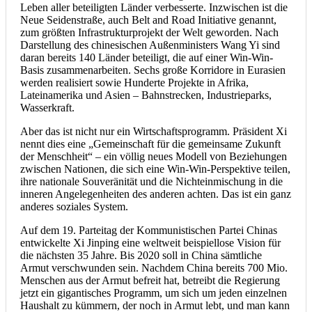
Leben aller beteiligten Länder verbesserte. Inzwischen ist die
Neue Seidenstraße, auch Belt and Road Initiative genannt,
zum größten Infrastrukturprojekt der Welt geworden. Nach
Darstellung des chinesischen Außenministers Wang Yi sind
daran bereits 140 Länder beteiligt, die auf einer Win-Win-
Basis zusammenarbeiten. Sechs große Korridore in Eurasien
werden realisiert sowie Hunderte Projekte in Afrika,
Lateinamerika und Asien – Bahnstrecken, Industrieparks,
Wasserkraft.
Aber das ist nicht nur ein Wirtschaftsprogramm. Präsident Xi
nennt dies eine „Gemeinschaft für die gemeinsame Zukunft
der Menschheit“ – ein völlig neues Modell von Beziehungen
zwischen Nationen, die sich eine Win-Win-Perspektive teilen,
ihre nationale Souveränität und die Nichteinmischung in die
inneren Angelegenheiten des anderen achten. Das ist ein ganz
anderes soziales System.
Auf dem 19. Parteitag der Kommunistischen Partei Chinas
entwickelte Xi Jinping eine weltweit beispiellose Vision für
die nächsten 35 Jahre. Bis 2020 soll in China sämtliche
Armut verschwunden sein. Nachdem China bereits 700 Mio.
Menschen aus der Armut befreit hat, betreibt die Regierung
jetzt ein gigantisches Programm, um sich um jeden einzelnen
Haushalt zu kümmern, der noch in Armut lebt, und man kann