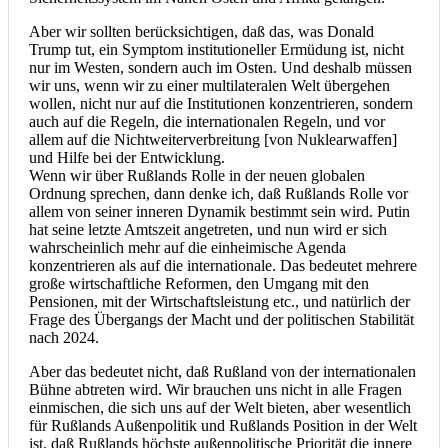
Aber wir sollten berücksichtigen, daß das, was Donald
Trump tut, ein Symptom institutioneller Ermüdung ist, nicht
nur im Westen, sondern auch im Osten. Und deshalb müssen
wir uns, wenn wir zu einer multilateralen Welt übergehen
wollen, nicht nur auf die Institutionen konzentrieren, sondern
auch auf die Regeln, die internationalen Regeln, und vor
allem auf die Nichtweiterverbreitung [von Nuklearwaffen]
und Hilfe bei der Entwicklung.
Wenn wir über Rußlands Rolle in der neuen globalen
Ordnung sprechen, dann denke ich, daß Rußlands Rolle vor
allem von seiner inneren Dynamik bestimmt sein wird. Putin
hat seine letzte Amtszeit angetreten, und nun wird er sich
wahrscheinlich mehr auf die einheimische Agenda
konzentrieren als auf die internationale. Das bedeutet mehrere
große wirtschaftliche Reformen, den Umgang mit den
Pensionen, mit der Wirtschaftsleistung etc., und natürlich der
Frage des Übergangs der Macht und der politischen Stabilität
nach 2024.
Aber das bedeutet nicht, daß Rußland von der internationalen
Bühne abtreten wird. Wir brauchen uns nicht in alle Fragen
einmischen, die sich uns auf der Welt bieten, aber wesentlich
für Rußlands Außenpolitik und Rußlands Position in der Welt
ist, daß Rußlands höchste außenpolitische Priorität die innere