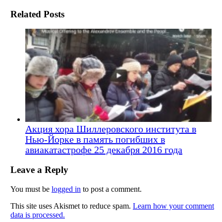
Related Posts
Акция хора Шиллеровского института в
Нью-Йорке в память погибших в
авиакатастрофе 25 декабря 2016 года
Leave a Reply
You must be
logged in
to post a comment.
This site uses Akismet to reduce spam.
Learn how your comment
data is processed.