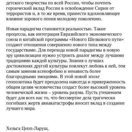
детского творчества по всей России, чтобы почтить
героический вклад России в освобождение Сирии от
террористов и, в то же время, принести вдохновляющее
влияние хорового пения молодому поколению.
Новая парадигма становится реальностью. Такие
процессы, как интеграция Евразийского экономического
союза и китайской программы «Нового Шелкового пути»
создают отношения совершенно нового типа между
государствами. Для перехода новой парадигмы в новую
эру цивилизации нужно устроить диалог между лучшими
традициями каждой культуры. Знания о лучших
достижениях другой культуры повлекут любовь к ней, тем
самым заменяя ксенофобию и ненависть более
благородными эмоциями. В этой новой эпохе
геополитика будет преодолена навсегда и приверженность
общим целям человечества создаст более высокий уровень
человеческой жизни – уровень разума. Пусть утешением
будет для всех нас то, что бессмертие дела трагически
погибших жертв авиакатастрофы вносит вклад в создание
лучшего мира.
Хельга Цепп-Ларуш,