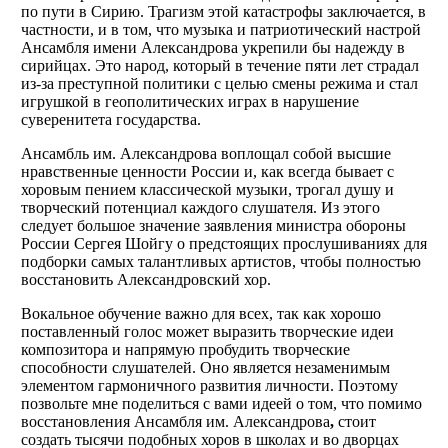
по пути в Сирию. Трагизм этой катастрофы заключается, в
частности, и в том, что музыка и патриотический настрой
Ансамбля имени Александрова укрепили бы надежду в
сирийцах. Это народ, который в течение пяти лет страдал
из-за преступной политики с целью смены режима и стал
игрушкой в геополитических играх в нарушение
суверенитета государства.
Ансамбль им. Александрова воплощал собой высшие
нравственные ценности России и, как всегда бывает с
хоровым пением классической музыки, трогал душу и
творческий потенциал каждого слушателя. Из этого
следует большое значение заявления министра обороны
России Сергея Шойгу о предстоящих прослушиваниях для
подборки самых талантливых артистов, чтобы полностью
восстановить Александровский хор.
Вокальное обучение важно для всех, так как хорошо
поставленный голос может выразить творческие идеи
композитора и напрямую пробудить творческие
способности слушателей. Оно является незаменимым
элементом гармоничного развития личности. Поэтому
позвольте мне поделиться с вами идеей о том, что помимо
восстановления Ансамбля им. Александрова
,
стоит
создать тысячи подобных хоров в школах и во дворцах