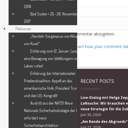
2018
Bad Soden • 25.- 26. November
2017
LEAVE A REPLY
Petitionen
Du musst
angemeldet
sein, um einen Kommentar abzugeben.
„Handeln Sie genauso wie Nikolaus
von Kues!“
This site uses Akismet to reduce spam.
Learn how your comment data
Erklärung vom 12. Januar: Lasst uns
eine Bewegung von Weltbürgern ins
Leben rufen!
Erklärung der Internationalen
RECENT POSTS
Friedenskoalition: Appell an das
amerikanische Volk, Präsident Trump
und den US-Kongreß!
Live-Dialog mit Helga Zep
Austritt aus der NATO! Neue
LaRouche: Wir brauchen e
neue Strategie für die Zu
Nationale Sicherheitsstrategie der USA
Juni 30, 2026
erfordert neue
„Am Rande des Abgrunds“
Sicherheitsarchitektur
Juni 27, 2026