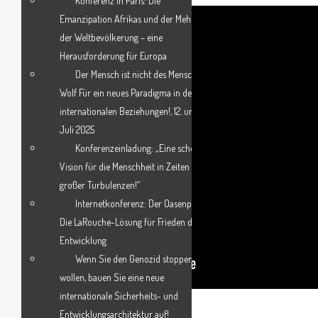
Konferenz in Paris: Die
Emanzipation Afrikas und der Mehrheit
der Weltbevölkerung – eine
Herausforderung für Europa
Der Mensch ist nicht des Menschen
Wolf Für ein neues Paradigma in den
internationalen Beziehungen!, 12. und 13.
Juli 2025
Konferenzeinladung: „Eine schöne
Vision für die Menschheit in Zeiten
großer Turbulenzen!“
Internetkonferenz: Der Oasenplan:
Die LaRouche-Lösung für Frieden durch
Entwicklung
Wenn Sie den Genozid stoppen
wollen, bauen Sie eine neue
internationale Sicherheits- und
(*Präsentation auf Englisch)
Entwicklungsarchitektur auf!