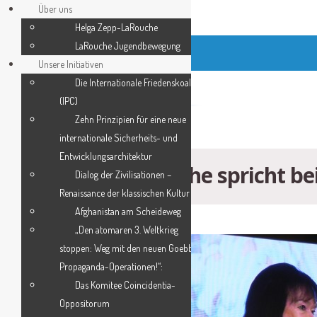
Über uns
Helga Zepp-LaRouche
LaRouche Jugendbewegung
Unsere Initiativen
Die Internationale Friedenskoalition
(IPC)
­Zehn Prinzipien für eine neue
internationale Sicherheits- und
Entwicklungsarchitektur
Helga Zepp-LaRouche spricht bei
Dialog der Zivilisationen –
Renaissance der klassischen Kultur
Afghanistan am Scheideweg
„Den atomaren 3. Weltkrieg
stoppen: Weg mit den neuen Goebbels-
Propaganda-Operationen!“:
Das Komitee Coincidentia-
Oppositorum