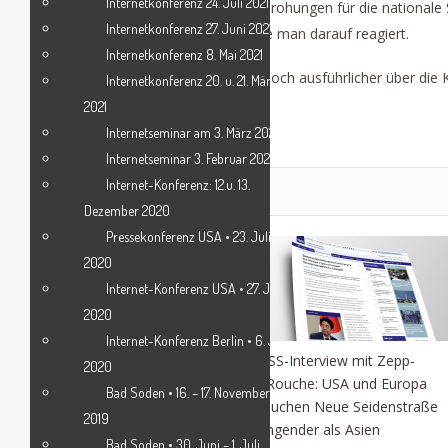
Internetkonferenz 24. Juli 2021
asymmetrische und unkonventionelle Bedrohungen für die nationale S
Internetkonferenz 27. Juni 2021
nichtstaatliche Akteure, und die Frage, wie man darauf reagiert.
Internetkonferenz 8. Mai 2021
Wir werden in der kommenden Ausgabe noch ausführlicher über die K
Internetkonferenz 20. u. 21. März
2021
kk
Internetseminar am 3. März 2021
Internetseminar 3. Februar 2021
Internet-Konferenz: 12.u. 13.
RELATED POSTS
Dezember 2020
Pressekonferenz USA • 23. Juli
BRICS-Gipfel gründet Neue
2020
Entwicklungsbank
Internet-Konferenz USA • 27. Juni
2020
Internet-Konferenz Berlin • 6. Juni
TASS-Interview mit Zepp-
2020
LaRouche: USA und Europa
Bad Soden • 16. – 17. November
brauchen Neue Seidenstraße
2019
dringender als Asien
Bad Soden • 30. Juni – 1. Juli