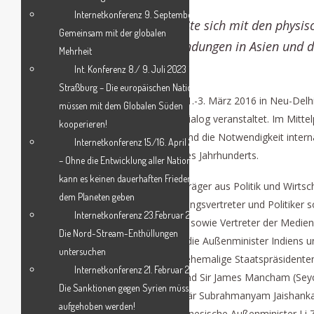
Internetkonferenz 9. September –
Eine Konferenz in Neu-Delhi befaßte sich mit den physisc
Gemeinsam mit der globalen
menschlichen und digitalen Verbindungen in Asien und 
Mehrheit
Jahrhunderts
Int. Konferenz 8./ 9. Juli 2023 in
Straßburg – Die europäischen Nationen
Das indische Außenministerium hat vom 1.-3. März 2016 in Neu-Del
müssen mit dem Globalen Süden
Foundation (ORF) erstmals den Raisina-Dialog veranstaltet. Im Mitte
kooperieren!
Gästen aus mehr als hundert Ländern stand die Notwendigkeit intern
Internetkonferenz 15./16. April 2023
Bewältigung der Herausforderungen dieses Jahrhunderts.
– Ohne die Entwicklung aller Nationen
kann es keinen dauerhaften Frieden auf
Unter den Rednern waren Entscheidungsträger aus Politik und Wirtsch
dem Planeten geben
Regierungen, andere hochrangige Regierungsvertreter und Politiker s
Internetkonferenz 23.Februar 2023:
Handel und Industrie, Sicherheitsexperten sowie Vertreter der Medi
Die Nord-Stream-Enthüllungen
Rednern der Eröffnungssitzung gehörten die Außenminister Indiens
untersuchen
Abdul Hassan Mahmud Ali, und mehrere ehemalige Staatspräsidenten:
Internetkonferenz 21. Februar 2023:
Bandaranaike Kumaratunga (Sri Lanka) und Sir James Mancham (Seyc
Die Sanktionen gegen Syrien müssen
Konferenz der indische Außenamtssekretär Subrahmanyam Jaishankar
aufgehoben werden!
indischen Regierung sowie der frühere chinesische Außenminister Li Z