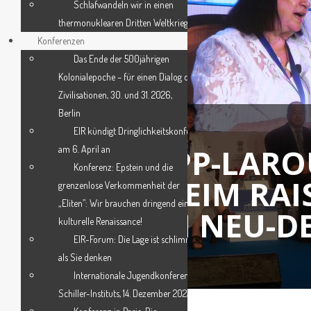
Schlafwandeln wir in einen
thermonuklearen Dritten Weltkrieg?
Konferenzen
Das Ende der 500jährigen
Kolonialepoche – für einen Dialog der
Zivilisationen, 30. und 31. 2026,
Berlin
EIR kündigt Dringlichkeitskonferenz
HELGA ZEPP-LAR
am 6. April an
Konferenz: Epstein und die
SPRICHT BEIM RAI
grenzenlose Verkommenheit der
„Eliten”: Wir brauchen dringend eine
DIALOG IN NEU-D
kulturelle Renaissance!
EIR-Forum: Die Lage ist schlimmer,
als Sie denken
Internationale Jugendkonferenz des
Schiller-Instituts, 14. Dezember 2025